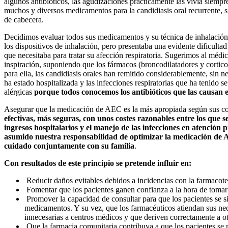
algunos antibióticos, las agudizaciones prácticamente las vivía siemp
muchos y diversos medicamentos para la candidiasis oral recurrente, s
de cabecera.
Decidimos evaluar todos sus medicamentos y su técnica de inhalación. 
los dispositivos de inhalación, pero presentaba una evidente dificultad
que necesitaba para tratar su afección respiratoria. Sugerimos al médi
inspiración, suponiendo que los fármacos (broncodilatadores y cortic
para ella, las candidiasis orales han remitido considerablemente, sin n
ha estado hospitalizada y las infecciones respiratorias que ha tenido se
alérgicas
porque todos conocemos los antibióticos que las causan 
Asegurar que la medicación de AEC es la más apropiada según sus co
efectivas, más seguras, con unos costes razonables entre los que s
ingresos hospitalarios y el manejo de las infecciones en atención 
asumido nuestra responsabilidad de optimizar la medicación de
cuidado conjuntamente con su familia
.
Con resultados de este principio se pretende influir en:
Reducir daños evitables debidos a incidencias con la farmacote
Fomentar que los pacientes ganen confianza a la hora de toma
Promover la capacidad de consultar para que los pacientes se s
medicamentos. Y su vez, que los farmacéuticos atiendan sus ne
innecesarias a centros médicos y que deriven correctamente a o
Que la farmacia comunitaria contribuya a que los pacientes se