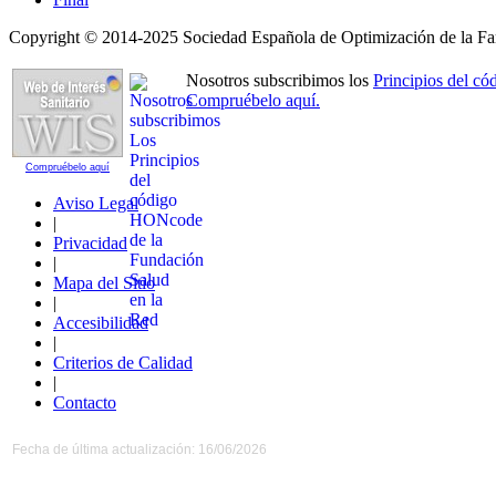
Copyright © 2014-2025 Sociedad Española de Optimización de la Far
Nosotros subscribimos los
Principios del 
Compruébelo aquí.
Compruébelo aquí
Aviso Legal
|
Privacidad
|
Mapa del Sitio
|
Accesibilidad
|
Criterios de Calidad
|
Contacto