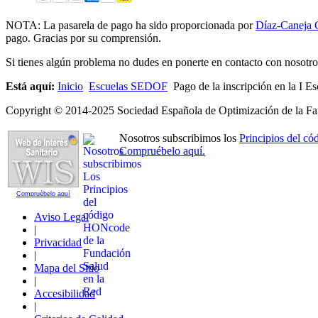
NOTA: La pasarela de pago ha sido proporcionada por
Díaz-Caneja 
pago. Gracias por su comprensión.
Si tienes algún problema no dudes en ponerte en contacto con nosotro
Está aquí:
Inicio
Escuelas SEDOF
Pago de la inscripción en la I E
Copyright © 2014-2025 Sociedad Española de Optimización de la Far
Nosotros subscribimos los
Principios del 
Compruébelo aquí.
Compruébelo aquí
Aviso Legal
|
Privacidad
|
Mapa del Sitio
|
Accesibilidad
|